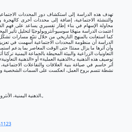
تهدف هذه الدراسة إلى استكشاف دور المحددات الاجتماعية 
والتنشئة الاجتماعية، إضافة إلى محددات أخرى كالهجرة وا
محاولة الإسهام في بناء إطار تفسيري يساعد على فهم الذهني
اعتمدت الدراسة منهجًا سوسيو-أنثروبولوجيًا لتحليل تأثير المح
كما استعانت بالمنهج التاريخي من خلال تتبّع مسارات تشكّل ه
الدراسة أن منظومة المحددات الاجتماعية أسهمت في تعزيز 
وأن أثرها ما يزال ممتدًا حتى الوقت المعاصر بما يدعم استمرا
التعاونيات الزراعية والبيئة المحيطة بالجماعة اليمنية تركتا أث
توصيف هذه الذهنية بـ«الذهنية العملية» أو «الذهنية التعاوني
أثر حاسم في صياغة بنية العلاقات والتفاعلات الاجتماعية، وأ
نشطة تتسم بروح العمل، انعكست على السمات الشخصية والا
الذهنية اليمنية، الأنثروبولوجيا اليمنية، المجتمع اليمني، الذهنية، العقلية.,
41123