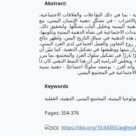
Abstract:
- بما في ذلك التفاعلات والعلاقات الاجتماعية،
لاغتراب - في تشكّل ذهنية الإنسان اليمني، مع
ة اليمنية وتحليل آليات تشكّلها. ولتحقيق ذلك،
ددات الاجتماعية في نشأة الذهنية اليمنية وتكوينها،
ذه الذهنية في سياق التاريخ اليمن، وتُظهر نتائج
روح التعاون والعمل الجماعي لدى الفرد اليمني،
ر بنيتها ووظيفتها في تشكيل الذهنية. كما تبيّن أن
رًا بارزًا في تشكيل سلوك الفرد والمجتمع، بما يبرر
ة». وتخلص الدراسة إلى أن هذا النمط الذهني كان ذا
نه أفرز - بوصفه سلوكًا اجتماعيًا - ذهنية يمنية
جتماعية في المجتمع اليمني
.
Keywords
Pages: 354-376
https://doi.org/10.64355/agjhss