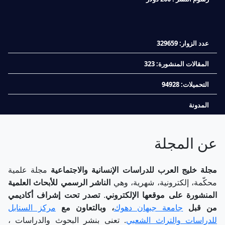
عدد الزوار: 329659
المقالات المنشورة: 323
التحميلات: 94928
المدونة
عن المجلة
مجلة خليج العرب للدراسات الإنسانية والاجتماعية
مجلة علمية
محكّمة، إلكترونية،
شهرية،
وهي
الناشر الرسمي للأبحاث العلمية
المنشورة على موقعها الإلكتروني
.
تصدر تحت إشراف أكاديمي
من قبل
جامعة جيهان دهوك
، وبالتعاون مع
مركز السنابل
.
للدراسات والتراث الشعبي
تعنى بنشر البحوث والدراسات ،